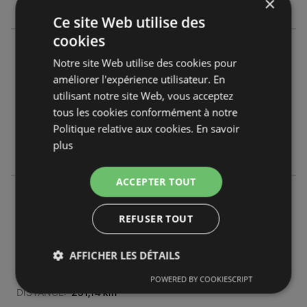
×
Dimanche
09:00
-
12:30
Ce site Web utilise des
cookies
Intermarché
Notre site Web utilise des cookies pour
41 rue Jacques Offenbach 41
améliorer l'expérience utilisateur. En
44600 Saint-Nazaire
utilisant notre site Web, vous acceptez
tous les cookies conformément à notre
OFFRES:
0
Politique relative aux cookies.
En savoir
CATALOGUES:
3
plus
DISTANCE:
251,14 km
ACCEPTER TOUT
Intermarché
41 Rue Jacques Offenbach
REFUSER TOUT
44600 Saint-Nazaire (Loire Atlantique)
AFFICHER LES DÉTAILS
OFFRES:
0
CATALOGUES:
0
POWERED BY COOKIESCRIPT
DISTANCE:
251,14 km