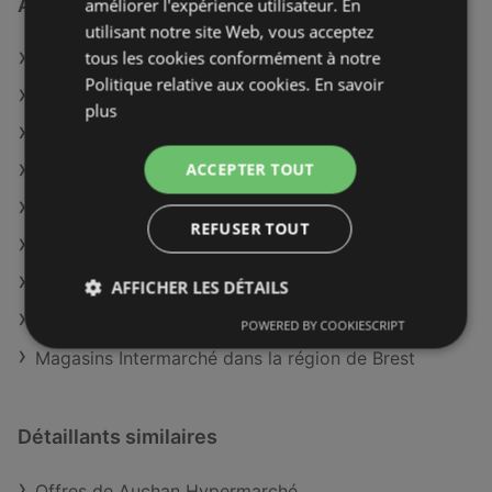
À découvrir aussi
améliorer l'expérience utilisateur. En
utilisant notre site Web, vous acceptez
tous les cookies conformément à notre
Offres de Intermarché
Politique relative aux cookies.
En savoir
Offres de Coccinelle Express
plus
Offres de Maison Thiriet
ACCEPTER TOUT
Catalogues disponible de Intermarché Hyper
Catalogues disponible de Carrefour Market
REFUSER TOUT
Catalogues disponible de Picard
Catalogues disponible de Cora
AFFICHER LES DÉTAILS
Catalogues disponible de Netto
POWERED BY COOKIESCRIPT
Magasins Intermarché dans la région de Brest
Détaillants similaires
Offres de Auchan Hypermarché