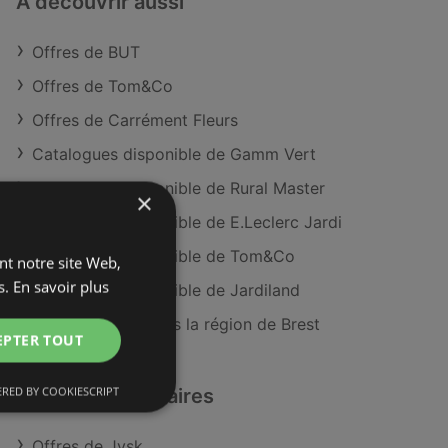
À découvrir aussi
Offres de BUT
Offres de Tom&Co
Offres de Carrément Fleurs
Catalogues disponible de Gamm Vert
Catalogues disponible de Rural Master
×
Catalogues disponible de E.Leclerc Jardi
Catalogues disponible de Tom&Co
ant notre site Web,
s.
En savoir plus
Catalogues disponible de Jardiland
Magasins BUT dans la région de Brest
EPTER TOUT
RED BY COOKIESCRIPT
Détaillants similaires
Offres de Jysk