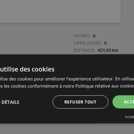
OFFRES:
0
CATALOGUES:
0
DISTANCE:
421,43 km
utilise des cookies
OFFRES:
0
CATALOGUES:
0
lise des cookies pour améliorer l'expérience utilisateur. En utilis
DISTANCE:
421,46 km
s les cookies conformément à notre Politique relative aux cookie
 DÉTAILS
REFUSER TOUT
ACC
OFFRES:
0
CATALOGUES:
0
POWE
DISTANCE:
423,37 km