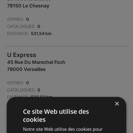
78150 Le Chesnay
OFFRES:
0
CATALOGUES:
0
DISTANCE:
531,54 km
U Express
45 Rue Du Marechal Foch
78000 Versailles
OFFRES:
0
CATALOGUES:
0
DISTANCE:
532,52 km
×
Ce site Web utilise des
cookies
U Express
Notre site Web utilise des cookies pour
Rue De Louveciennes