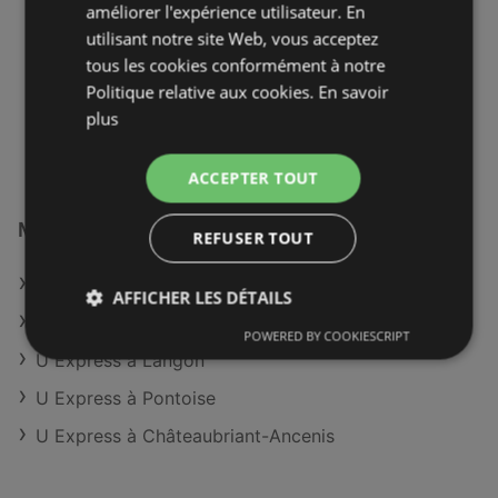
améliorer l'expérience utilisateur. En
78150 Le Chesnay
utilisant notre site Web, vous acceptez
OFFRES:
tous les cookies conformément à notre
0
CATALOGUES:
Politique relative aux cookies.
0
En savoir
DISTANCE:
plus
532,86 km
ACCEPTER TOUT
Magasins U Express à :
REFUSER TOUT
U Express à Chambéry
AFFICHER LES DÉTAILS
U Express à Bressuire
POWERED BY COOKIESCRIPT
U Express à Langon
U Express à Pontoise
U Express à Châteaubriant-Ancenis