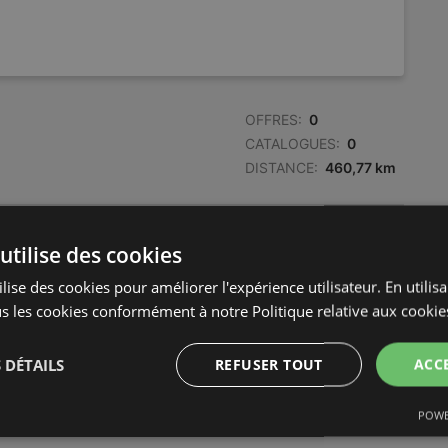
OFFRES:
0
CATALOGUES:
0
DISTANCE:
460,77 km
OFFRES:
0
utilise des cookies
CATALOGUES:
0
DISTANCE:
469,93 km
lise des cookies pour améliorer l'expérience utilisateur. En utilis
s les cookies conformément à notre Politique relative aux cookie
 DÉTAILS
REFUSER TOUT
ACC
POWE