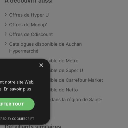
À découvrir aussi
Offres de Hyper U
Offres de Monop'
Offres de Cdiscount
Catalogues disponible de Auchan
Hypermarché
Catalogues disponible de Metro
×
Catalogues disponible de Super U
Catalogues disponible de Carrefour Market
ant notre site Web,
s.
En savoir plus
Catalogues disponible de Netto
Magasins Hyper U dans la région de Saint-
EPTER TOUT
Brieuc
RED BY COOKIESCRIPT
Détaillants similaires