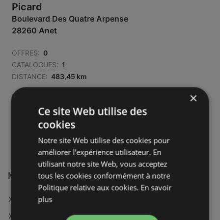
Picard
Boulevard Des Quatre Arpense
28260 Anet
OFFRES:
0
CATALOGUES:
1
DISTANCE:
483,45 km
×
Fermé
Ce site Web utilise des
Lundi - Samedi
09:00
-
20:00
cookies
Dimanche
09:00
-
12:45
Notre site Web utilise des cookies pour
améliorer l'expérience utilisateur. En
utilisant notre site Web, vous acceptez
Magasins Picard à :
tous les cookies conformément à notre
Politique relative aux cookies.
En savoir
plus
Picard à Nogent-le-Rotrou
Picard à Mulhouse