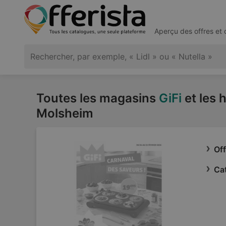
Aperçu des offres et
Toutes les magasins
GiFi
et les 
Molsheim
Off
Cat