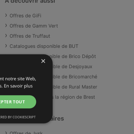
À découvrir aussi
Offres de GiFi
Offres de Gamm Vert
Offres de Truffaut
Catalogues disponible de BUT
Catalogues disponible de Brico Dépôt
×
Catalogues disponible de Desjoyaux
Catalogues disponible de Bricomarché
ant notre site Web,
s.
En savoir plus
Catalogues disponible de Rural Master
Magasins GiFi dans la région de Brest
EPTER TOUT
RED BY COOKIESCRIPT
Détaillants similaires
Offres de Jysk