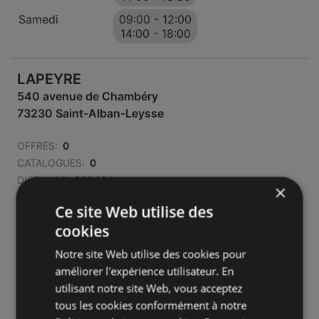
Samedi
09:00
-
12:00
14:00
-
18:00
LAPEYRE
540 avenue de Chambéry
73230 Saint-Alban-Leysse
OFFRES:
0
CATALOGUES:
0
DISTANCE:
896,16 km
×
Ce site Web utilise des
Ouvert maintenant
cookies
Lundi - Vendredi
09:30
-
12:00
14:00
-
18:30
Notre site Web utilise des cookies pour
améliorer l'expérience utilisateur. En
Samedi
09:00
-
18:00
utilisant notre site Web, vous acceptez
tous les cookies conformément à notre