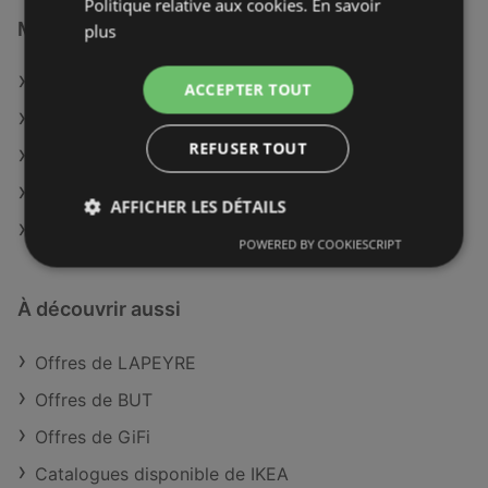
Politique relative aux cookies.
En savoir
Magasins LAPEYRE à :
plus
LAPEYRE à Orléans
ACCEPTER TOUT
LAPEYRE à Avranches
REFUSER TOUT
LAPEYRE à Nîmes
LAPEYRE à Boulogne-Billancourt
AFFICHER LES DÉTAILS
LAPEYRE à Évry
POWERED BY COOKIESCRIPT
À découvrir aussi
Offres de LAPEYRE
Offres de BUT
Offres de GiFi
Catalogues disponible de IKEA