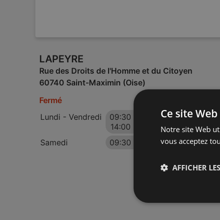
LAPEYRE
Rue des Droits de l'Homme et du Citoyen
60740 Saint-Maximin (Oise)
Fermé
Ce site Web 
Lundi - Vendredi
09:30
-
12:00
14:00
-
18:30
Notre site Web uti
vous acceptez tou
Samedi
09:30
-
18:30
AFFICHER LES