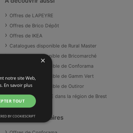
À découvrir aussi
Offres de LAPEYRE
Offres de Brico Dépôt
Offres de IKEA
Catalogues disponible de Rural Master
Catalogues disponible de Bricomarché
×
Catalogues disponible de Conforama
Catalogues disponible de Gamm Vert
ant notre site Web,
s.
En savoir plus
Catalogues disponible de Outiror
Magasins LAPEYRE dans la région de Brest
EPTER TOUT
RED BY COOKIESCRIPT
Détaillants similaires
Offres de Conforama