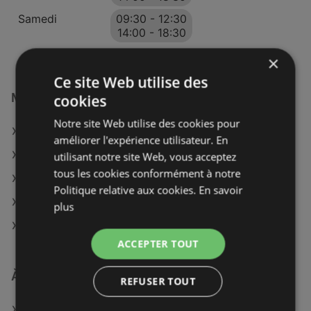
Samedi
09:30
-
12:30
14:00
-
18:30
×
Ce site Web utilise des
Magasins LAPEYRE à :
cookies
Notre site Web utilise des cookies pour
LAPEYRE à Vichy
améliorer l'expérience utilisateur. En
LAPEYRE à Amiens
utilisant notre site Web, vous acceptez
tous les cookies conformément à notre
LAPEYRE à Valenciennes
Politique relative aux cookies.
En savoir
LAPEYRE à Bernay
plus
LAPEYRE à Marseille
ACCEPTER TOUT
À découvrir aussi
REFUSER TOUT
Offres de LAPEYRE