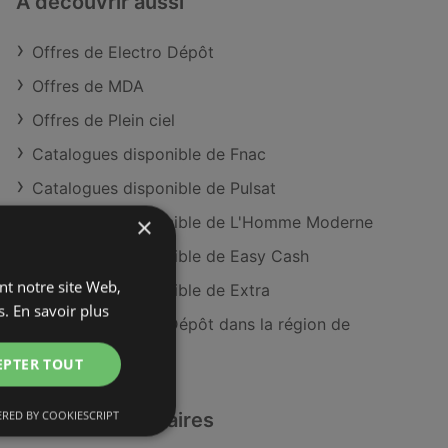
À découvrir aussi
Offres de Electro Dépôt
Offres de MDA
Offres de Plein ciel
Catalogues disponible de Fnac
Catalogues disponible de Pulsat
×
Catalogues disponible de L'Homme Moderne
Catalogues disponible de Easy Cash
ant notre site Web,
Catalogues disponible de Extra
s.
En savoir plus
Magasins Electro Dépôt dans la région de
Brest
EPTER TOUT
RED BY COOKIESCRIPT
Détaillants similaires