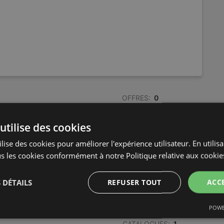
OFFRES:
0
CATALOGUES:
0
DISTANCE:
672,26 km
utilise des cookies
lise des cookies pour améliorer l'expérience utilisateur. En utilis
s les cookies conformément à notre Politique relative aux cookie
OFFRES:
0
CATALOGUES:
1
DISTANCE:
672,26 km
 DÉTAILS
REFUSER TOUT
ACC
POWE
OFFRES:
0
CATALOGUES:
1