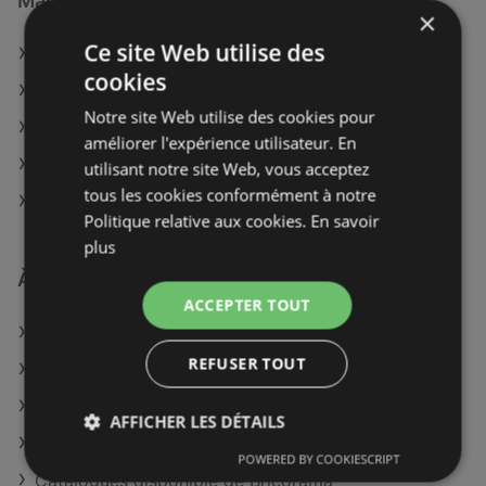
Magasins Weldom à :
×
Ce site Web utilise des
Weldom à Albertville
cookies
Weldom à La Tour-du-Pin
Notre site Web utilise des cookies pour
Weldom à Saint-Jean-de-Maurienne
améliorer l'expérience utilisateur. En
Weldom à Thionville
utilisant notre site Web, vous acceptez
tous les cookies conformément à notre
Weldom à Castres
Politique relative aux cookies.
En savoir
plus
À découvrir aussi
ACCEPTER TOUT
Offres de Weldom
REFUSER TOUT
Offres de DomPro
Offres de Monsieur Store
AFFICHER LES DÉTAILS
Catalogues disponible de Tollens
POWERED BY COOKIESCRIPT
Catalogues disponible de Bricorama