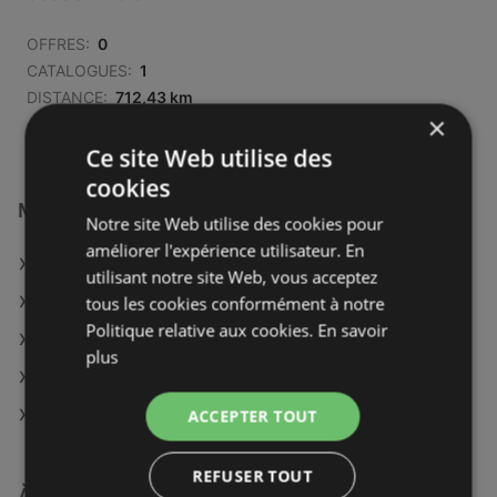
OFFRES:
0
CATALOGUES:
1
DISTANCE:
712,43 km
×
Ce site Web utilise des
cookies
Magasins Maxi Zoo à :
Notre site Web utilise des cookies pour
améliorer l'expérience utilisateur. En
Maxi Zoo à Redon
utilisant notre site Web, vous acceptez
Maxi Zoo à Bordeaux
tous les cookies conformément à notre
Politique relative aux cookies.
En savoir
Maxi Zoo à Mende
plus
Maxi Zoo à Les Sables-d'Olonne
Maxi Zoo à Torcy
ACCEPTER TOUT
REFUSER TOUT
À découvrir aussi