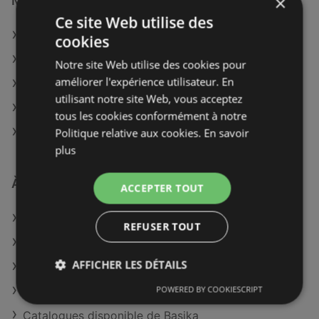
×
Magasins Le roi du matelas à :
Ce site Web utilise des
Le roi du matelas à Bourg-en-Bresse
cookies
Le roi du matelas à Grenoble
Notre site Web utilise des cookies pour
améliorer l'expérience utilisateur. En
Le roi du matelas à Mulhouse
utilisant notre site Web, vous acceptez
Le roi du matelas à Reims
tous les cookies conformément à notre
Le roi du matelas à Saint-Quentin
Politique relative aux cookies.
En savoir
plus
À découvrir aussi
ACCEPTER TOUT
Offres de Le roi du matelas
REFUSER TOUT
Offres de Le Comptoir irlandais
AFFICHER LES DÉTAILS
Offres de Richardson
POWERED BY COOKIESCRIPT
Catalogues disponible de Möbel Martin
Catalogues disponible de Basika