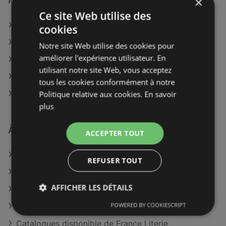
×
Magasins Le roi du matelas à :
Ce site Web utilise des
Le roi du matelas à Tours
cookies
Le roi du matelas à Mulhouse
Notre site Web utilise des cookies pour
améliorer l'expérience utilisateur. En
Le roi du matelas à Strasbourg
utilisant notre site Web, vous acceptez
Le roi du matelas à Abbeville
tous les cookies conformément à notre
Le roi du matelas à Cambrai
Politique relative aux cookies.
En savoir
plus
À découvrir aussi
ACCEPTER TOUT
Offres de Le roi du matelas
REFUSER TOUT
Offres de Ma Literie
AFFICHER LES DÉTAILS
Offres de Meubles Crack
POWERED BY COOKIESCRIPT
Catalogues disponible de Chateau d'Ax
Catalogues disponible de France Literie