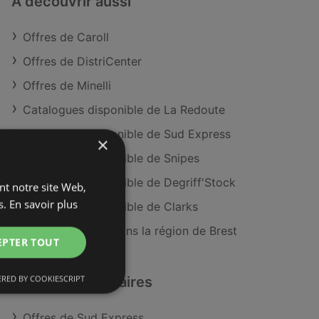
À découvrir aussi
Offres de Caroll
Offres de DistriCenter
Offres de Minelli
Catalogues disponible de La Redoute
Catalogues disponible de Sud Express
×
Catalogues disponible de Snipes
Catalogues disponible de Degriff'Stock
ant notre site Web,
s.
En savoir plus
Catalogues disponible de Clarks
Magasins Caroll dans la région de Brest
EPTER TOUT
RED BY COOKIESCRIPT
Détaillants similaires
Offres de Sud Express