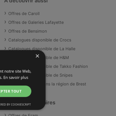
À découvrir aussi
Offres de Caroll
Offres de Galeries Lafayette
Offres de Bensimon
Catalogues disponible de Crocs
Catalogues disponible de La Halle
×
Catalogues disponible de H&M
Catalogues disponible de Takko Fashion
ant notre site Web,
Catalogues disponible de Snipes
s.
En savoir plus
Magasins Caroll dans la région de Brest
EPTER TOUT
Détaillants similaires
RED BY COOKIESCRIPT
Offres de Eram