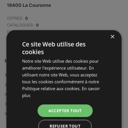
16400 La Couronne
OFFRES:
0
CATALOGUES:
0
DISTANCE:
504,77 km
×
Ce site Web utilise des
cookies
Magasins Kiabi à :
Notre site Web utilise des cookies pour
améliorer l'expérience utilisateur. En
utilisant notre site Web, vous acceptez
Kiabi à Riom
tous les cookies conformément à notre
Kiabi à Brest
Politique relative aux cookies.
En savoir
Kiabi à Sarrebourg
plus
Kiabi à Lens
ACCEPTER TOUT
Kiabi à Lodève
REFUSER TOUT