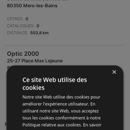
80350 Mers-les-Bains
OFFRES:
0
CATALOGUES:
0
DISTANCE:
503,8 km
Optic 2000
25-27 Place Max Lejeune
80100 Abbeville (Somme)
×
Ce site Web utilise des
OFFRES:
0
cookies
CATALOGUES:
0
DISTANCE:
534,81 km
Notre site Web utilise des cookies pour
améliorer l'expérience utilisateur. En
utilisant notre site Web, vous acceptez
tous les cookies conformément à notre
Magasins Optic 2000 à :
Politique relative aux cookies.
En savoir