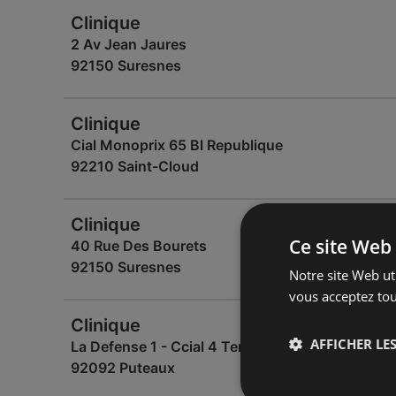
Clinique
2 Av Jean Jaures
92150 Suresnes
Clinique
Cial Monoprix 65 Bl Republique
92210 Saint-Cloud
Clinique
Ce site Web 
40 Rue Des Bourets
92150 Suresnes
Notre site Web uti
vous acceptez tou
Clinique
AFFICHER LES
La Defense 1 - Ccial 4 Temps Casier170 Cx 25
92092 Puteaux