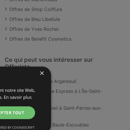
Offres de Shop Coiffure
Offres de Bleu Libellule
Offres de Yves Rocher
Offres de Benefit Cosmetics
Ce qui peut vous intéresser sur
Offerista
×
Place de la Literie à Argenteuil
ant notre site Web,
Magasins Coccinelle Express à L'Île-Saint-
s.
En savoir plus
Denis
Magasins Tape à l'oeil à Saint-Parres-aux-
EPTER TOUT
Tertres
Magasins Avis à La Baule-Escoublac
RED BY COOKIESCRIPT