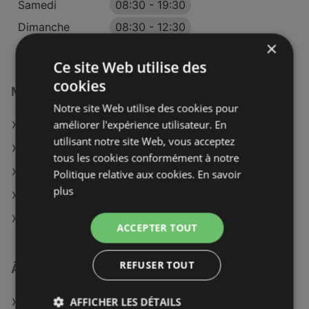
Samedi
08:30
-
19:30
Dimanche
08:30
-
12:30
×
Ce site Web utilise des
cookies
Magasins Maximarché à :
Notre site Web utilise des cookies pour
améliorer l'expérience utilisateur. En
Maximarché à Moulins
utilisant notre site Web, vous acceptez
Maximarché à Autun
tous les cookies conformément à notre
Maximarché à Beaune
Politique relative aux cookies.
En savoir
plus
Maximarché à Montbéliard
Maximarché à Troyes
ACCEPTER TOUT
REFUSER TOUT
À découvrir aussi
AFFICHER LES DÉTAILS
Offres de Maximarché