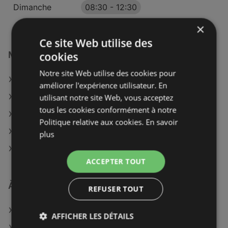
Dimanche
08:30
-
12:30
×
Ce site Web utilise des
Magasins Maximarché à :
cookies
Notre site Web utilise des cookies pour
Maximarché à Besançon
améliorer l'expérience utilisateur. En
Maximarché à Chalon-sur-Saône
utilisant notre site Web, vous acceptez
tous les cookies conformément à notre
Maximarché à Dijon
Politique relative aux cookies.
En savoir
Maximarché à Louhans
plus
Maximarché à Nevers
ACCEPTER TOUT
À découvrir aussi
REFUSER TOUT
Offres de Maximarché
AFFICHER LES DÉTAILS