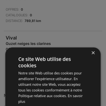
OFFRES:
0
CATALOGUES:
0
DISTANCE:
789,81 km
Vival
Guzet neiges les clarines
09140 Seix
×
Ce site Web utilise des
OFFRES:
0
cookies
CATALOGUES:
0
DISTANCE:
802,41 km
Notre site Web utilise des cookies pour
améliorer l'expérience utilisateur. En
utilisant notre site Web, vous acceptez
tous les cookies conformément à notre
Magasins Vival à :
Politique relative aux cookies.
En savoir
plus