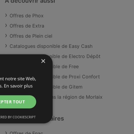
À découvrir aussi
Offres de Phox
Offres de Extra
Offres de Plein ciel
Catalogues disponible de Easy Cash
Catalogues disponible de Electro Dépôt
×
Catalogues disponible de Free
Catalogues disponible de Proxi Confort
ant notre site Web,
s.
En savoir plus
Catalogues disponible de Gitem
Magasins Phox dans la région de Morlaix
EPTER TOUT
RED BY COOKIESCRIPT
Détaillants similaires
Offres de Fnac