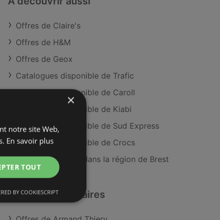
À découvrir aussi
Offres de Claire's
Offres de H&M
Offres de Geox
Catalogues disponible de Trafic
Catalogues disponible de Caroll
×
Catalogues disponible de Kiabi
Catalogues disponible de Sud Express
ant notre site Web,
s.
En savoir plus
Catalogues disponible de Crocs
Magasins Claire's dans la région de Brest
EPTER TOUT
RED BY COOKIESCRIPT
Détaillants similaires
Offres de Armand Thiery