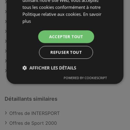
utilisant notre site Web, vous acceptez
Offres de INTERSPORT
tous les cookies conformément à notre
Offres de Majuscule
Politique relative aux cookies.
En savoir
plus
Catalogues disponible de Cigusto
Catalogues disponible de Bergère de France
ACCEPTER TOUT
Catalogues disponible de SAC EPSE JOUECLUB
Catalogues disponible de Sport 2000
REFUSER TOUT
Catalogues disponible de Jour de Fête
AFFICHER LES DÉTAILS
Magasins La Boite Noire du Musicien dans la région
de Brest
POWERED BY COOKIESCRIPT
Détaillants similaires
Offres de INTERSPORT
Offres de Sport 2000