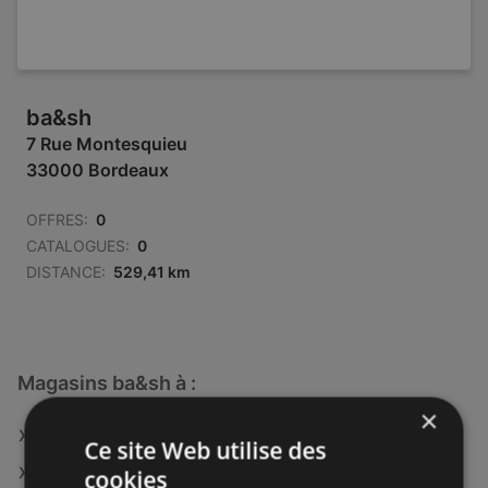
ba&sh
7 Rue Montesquieu
33000 Bordeaux
OFFRES:
0
CATALOGUES:
0
DISTANCE:
529,41 km
Magasins ba&sh à :
×
ba&sh à Strasbourg
Ce site Web utilise des
ba&sh à Rouen
cookies