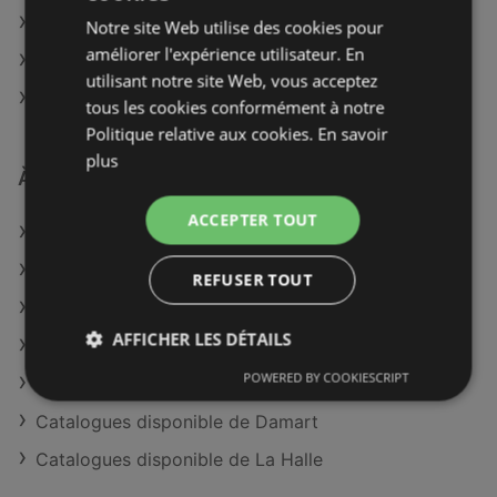
ba&sh à Aix-en-Provence
Notre site Web utilise des cookies pour
améliorer l'expérience utilisateur. En
ba&sh à Avignon
utilisant notre site Web, vous acceptez
ba&sh à Nanterre
tous les cookies conformément à notre
Politique relative aux cookies.
En savoir
plus
À découvrir aussi
ACCEPTER TOUT
Offres de Maison 123
Offres de Café Coton
REFUSER TOUT
Catalogues disponible de Printemps
AFFICHER LES DÉTAILS
Catalogues disponible de Undiz
POWERED BY COOKIESCRIPT
Catalogues disponible de Caroll
Catalogues disponible de Damart
Catalogues disponible de La Halle