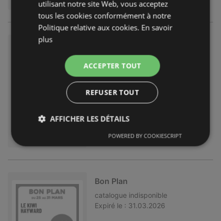
utilisant notre site Web, vous acceptez
tous les cookies conformément à notre
Politique relative aux cookies.
En savoir
plus
Bon Plan
catalogue
indisponible
ACCEPTER TOUT
Expiré le :
05.05.2026
REFUSER TOUT
AFFICHER LES DÉTAILS
POWERED BY COOKIESCRIPT
Bon Plan
catalogue
indisponible
Expiré le :
31.03.2026