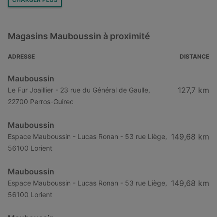
Mauboussin à Poitiers
Mauboussin à Rochefort
Magasins Mauboussin à proximité
Mauboussin à Nîmes
Mauboussin à Nantes
ADRESSE
DISTANCE
Mauboussin à Toulon
Mauboussin
Mauboussin à Nanterre
127,7 km
Le Fur Joaillier - 23 rue du Général de Gaulle,
22700 Perros-Guirec
Mauboussin à Saint-Denis
Mauboussin à Saint-Germain-en-Laye
Mauboussin
Mauboussin à Évry
149,68 km
Espace Mauboussin - Lucas Ronan - 53 rue Liège,
56100 Lorient
Mauboussin
149,68 km
Espace Mauboussin - Lucas Ronan - 53 rue Liège,
56100 Lorient