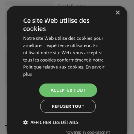
Black Friday
×
catalogue
indisponible
Ce site Web utilise des
Expiré le :
30.09.2025
cookies
Notre site Web utilise des cookies pour
améliorer l'expérience utilisateur. En
utilisant notre site Web, vous acceptez
Black Friday
tous les cookies conformément à notre
catalogue
indisponible
Politique relative aux cookies.
En savoir
Expiré le :
04.09.2025
plus
ACCEPTER TOUT
REFUSER TOUT
AFFICHER LES DÉTAILS
Trouvez Mauboussin dans ta ville
POWERED BY COOKIESCRIPT