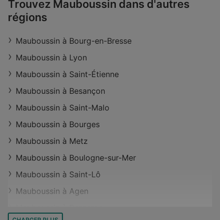
Trouvez Mauboussin dans d'autres
Magasins Mauboussin à Béthune
régions
Magasins Mauboussin à Soissons
Mauboussin à Bourg-en-Bresse
Magasins Mauboussin à Angoulême
Mauboussin à Lyon
Magasins Mauboussin à Avignon
Mauboussin à Saint-Étienne
Magasins Mauboussin à Aubervilliers
Mauboussin à Besançon
Magasins Mauboussin à Orgeval
Mauboussin à Saint-Malo
Magasins Mauboussin à Saint-Germain-en-Laye
Mauboussin à Bourges
Mauboussin à Metz
Mauboussin à Boulogne-sur-Mer
Mauboussin à Saint-Lô
Mauboussin à Agen
Mauboussin à Bergerac
CHARGER PLUS