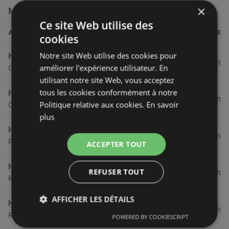
×
Magasins Hyper U à proximité
Ce site Web utilise des
ADRESSE
DISTANCE
cookies
Notre site Web utilise des cookies pour
Hyper U
178,42 km
améliorer l'expérience utilisateur. En
Centre Commercial De La Baie, 22120 Yffiniac
utilisant notre site Web, vous acceptez
tous les cookies conformément à notre
Hyper U YFFINIAC
178,42 km
Politique relative aux cookies.
En savoir
Centre Commercial De La Baie, 22120 Yffiniac
plus
Hyper U
193,46 km
Route De Pontivy, 56890 Saint-Avé
ACCEPTER TOUT
Hyper U SAINT AVE
REFUSER TOUT
193,46 km
Route De Pontivy, 56890 Saint-Avé
AFFICHER LES DÉTAILS
Hyper U
210,62 km
Rue Du Connetable De Clisson, 22130 Plancoët
POWERED BY COOKIESCRIPT