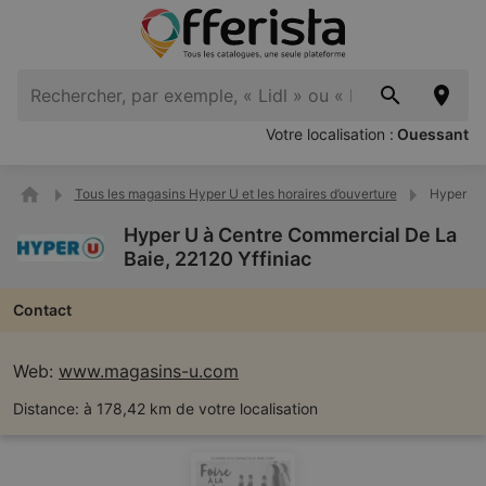
Votre localisation :
Ouessant
Tous les magasins Hyper U et les horaires d’ouverture
Hyper U 
Hyper U à Centre Commercial De La
Baie, 22120 Yffiniac
Contact
Web:
www.magasins-u.com
Distance:
à 178,42 km de votre localisation