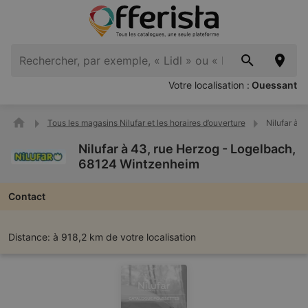
Votre localisation :
Ouessant
Tous les magasins Nilufar et les horaires d’ouverture
Nilufar à 
Nilufar à 43, rue Herzog - Logelbach,
68124 Wintzenheim
Contact
Distance:
à 918,2 km de votre localisation