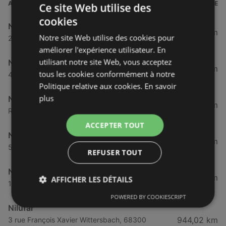
ADRESSE
DISTANCE
Ce site Web utilise des
cookies
Nilufar
896,8 km
Notre site Web utilise des cookies pour
23 Avenue du Tilleul, 90160 Bessoncourt
améliorer l'expérience utilisateur. En
utilisant notre site Web, vous acceptez
Nilufar
918,2 km
tous les cookies conformément à notre
43, rue Herzog - Logelbach, 68124 Wintzenheim
Politique relative aux cookies.
En savoir
plus
Nilufar
923,49 km
Rue Wittholz Z.A., 67340 Ingwiller
ACCEPTER TOUT
Nilufar
941,22 km
5c Rue du Fort, 67118 Geispolsheim
REFUSER TOUT
Nilufar
942,63 km
AFFICHER LES DÉTAILS
10 rue des Mercuriales, 67450 Lampertheim
POWERED BY COOKIESCRIPT
Nilufar
944,02 km
3 rue François Xavier Wittersbach, 68300