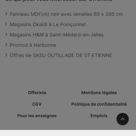
Panneau MDF(m) noir avec lamelles 60 x 280 cm
Magasins Okaïdi à Le Poinçonnet
Magasins H&M à Saint-Médard-en-Jalles
Promod à Narbonne
Offres de SASU OUTILLAGE DE ST ETIENNE
Offerista
Mentions légales
CGV
Politique de confidentialité
Pour les enseignes
Emplois
Vers l