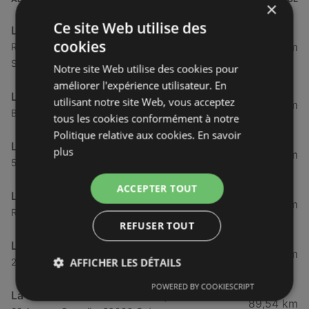
×
Ce site Web utilise des
La Halle Aux Chaussures
cookies
35,59 km
Rue Du Pont De Bois - Za St Sébastien, 29290
Saint Renan
Notre site Web utilise des cookies pour
améliorer l'expérience utilisateur. En
La Halle Mode & Chaussures
utilisant notre site Web, vous acceptez
42,22 km
Boulevard De Plymouth, 29200 Brest
tous les cookies conformément à notre
Politique relative aux cookies.
En savoir
La Halle Chaussures & Maroquinerie
plus
46,19 km
55 Rue Am Romain Desfossés, 29200 Brest
ACCEPTER TOUT
La Halle Mode & Accessoires
46,47 km
Route De Gouesnou 264, 29200 Brest
REFUSER TOUT
La Halle
46,53 km
AFFICHER LES DÉTAILS
273 Route De L'Echangeur, 29200 Brest
POWERED BY COOKIESCRIPT
La Halle Chaussures & Maroquinerie
89,54 km