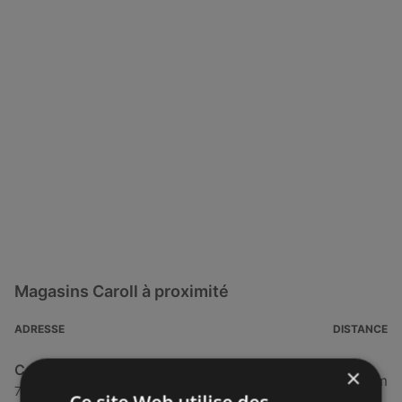
Magasins Caroll à proximité
ADRESSE
DISTANCE
Caroll
×
45,47 km
71 Rue de Siam, 29200 Brest