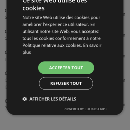
Ce site Web utilise des
cookies
Caroll
45,95 km
Notre site Web utilise des cookies pour
59 Rue Jean Jaurès, 29218 Brest
améliorer l'expérience utilisateur. En
utilisant notre site Web, vous acceptez
Caroll
46,95 km
tous les cookies conformément à notre
Centre Commercial Géant, 29200 Brest
Politique relative aux cookies.
En savoir
plus
Caroll
89,66 km
10 Rue de Kéréon, 29000 Quimper
ACCEPTER TOUT
Caroll
91,62 km
Centre Commercial Géant Quimper, 29000
REFUSER TOUT
Quimper
AFFICHER LES DÉTAILS
Caroll
94,3 km
39 Place des Otages, 29600 Morlaix
POWERED BY COOKIESCRIPT