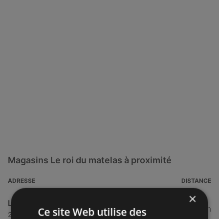
Magasins Le roi du matelas à proximité
ADRESSE
DISTANCE
×
Le roi du matelas
320,88 km
Ce site Web utilise des
28 Rue du petit montron, 53000 Laval