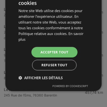
cookies
Le roi du matelas
Notre site Web utilise des cookies pour
398,96 km
Zac du Cormier, 72230 Le Mans
améliorer l'expérience utilisateur. En
utilisant notre site Web, vous acceptez
Le roi du matelas
tous les cookies conformément à notre
405,69 km
2 rue du Camp Philip Morris - Zone commerciale
Politique relative aux cookies.
En savoir
de l'Estuaire, 76700 Gonfreville-l'Orcher
plus
Le roi du matelas
ACCEPTER TOUT
449,64 km
90 avenue du grand sud, 37170 Chambray-lès-
Tours
REFUSER TOUT
Le roi du matelas
457,25 km
AFFICHER LES DÉTAILS
8 route de la Saulaie, 86000 Poitiers
POWERED BY COOKIESCRIPT
Le roi du matelas
457,74 km
245 Rue de l'Ems, 76360 Barentin