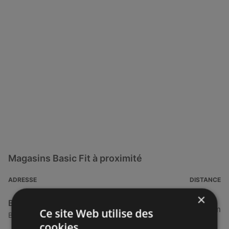
Magasins Basic Fit à proximité
ADRESSE
DISTANCE
×
Basic Fit
42,81 km
Ce site Web utilise des
Boulevard De Plymouth 0, 63303 Brest
cookies