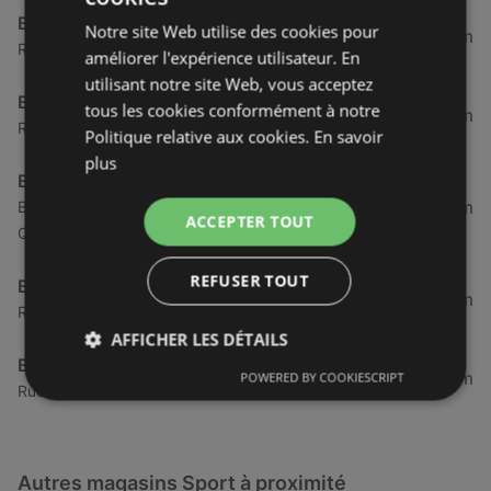
Basic Fit
Notre site Web utilise des cookies pour
46,32 km
Rue Jean Jaures 174, 29200 Brest
améliorer l'expérience utilisateur. En
utilisant notre site Web, vous acceptez
Basic Fit
tous les cookies conformément à notre
47,16 km
Rue Edouard Belin 3, 29200 Brest
Politique relative aux cookies.
En savoir
plus
Basic Fit
90,03 km
Boulevard Amiral De Kerguelen 15, 29000
ACCEPTER TOUT
Quimper
REFUSER TOUT
Basic Fit
148,69 km
Rue Georges Brassens 48, 56100 Lorient
AFFICHER LES DÉTAILS
Basic Fit
172,3 km
POWERED BY COOKIESCRIPT
Rue Saint Benoît 1, 22000 Saint-Brieuc
Autres magasins Sport à proximité