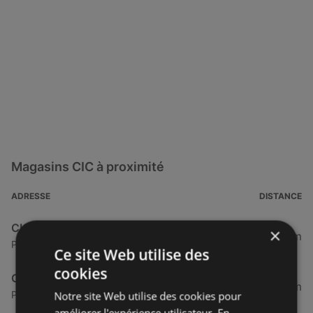
Magasins CIC à proximité
ADRESSE
DISTANCE
CIC
×
39,69 km
Place De La Tour D Auvergne, 29211 Brest
Ce site Web utilise des
cookies
CIC
39,69 km
Place De La Tour D Auvergne, 29211 Brest
Notre site Web utilise des cookies pour
améliorer l'expérience utilisateur. En