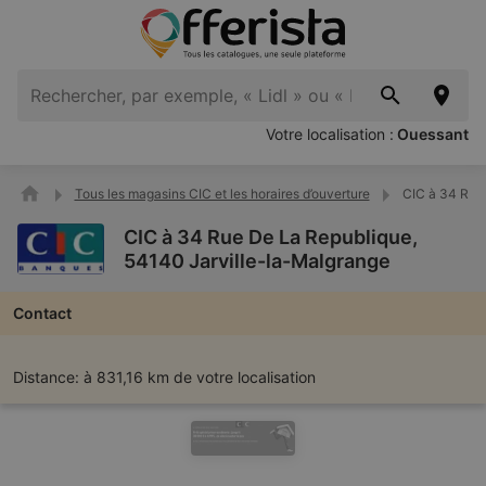
Votre localisation :
Ouessant
Tous les magasins CIC et les horaires d’ouverture
CIC à 34 Rue
CIC à 34 Rue De La Republique,
54140 Jarville-la-Malgrange
Contact
Distance:
à 831,16 km de votre localisation