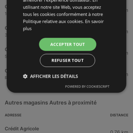
CIC
utilisant notre site Web, vous acceptez
42,94 km
126 Boulevard De Plymouth, 29200 Brest
tous les cookies conformément à notre
Politique relative aux cookies.
En savoir
CIC
plus
44,71 km
37 Rue De La Porte, 29200 Brest
ACCEPTER TOUT
CIC
45,25 km
53 Rue Auguste Kervern, 29200 Brest
REFUSER TOUT
CIC
45,85 km
AFFICHER LES DÉTAILS
Rue Amiral Romain Desfosses, 29803 Brest
POWERED BY COOKIESCRIPT
Autres magasins Autres à proximité
ADRESSE
DISTANCE
Crédit Agricole
0,76 km