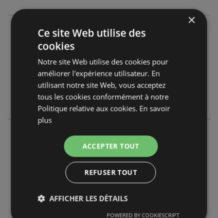
×
CIC
Ce site Web utilise des
Rue Amiral Romain Desfosses
cookies
29803 Brest
Notre site Web utilise des cookies pour
améliorer l'expérience utilisateur. En
OFFRES:
0
utilisant notre site Web, vous acceptez
CATALOGUES:
0
tous les cookies conformément à notre
DISTANCE:
45,85 km
Politique relative aux cookies.
En savoir
plus
CIC
85 Rue Jean Jaures
ACCEPTER TOUT
29200 Brest
REFUSER TOUT
OFFRES:
0
CATALOGUES:
0
AFFICHER LES DÉTAILS
DISTANCE:
46,02 km
POWERED BY COOKIESCRIPT