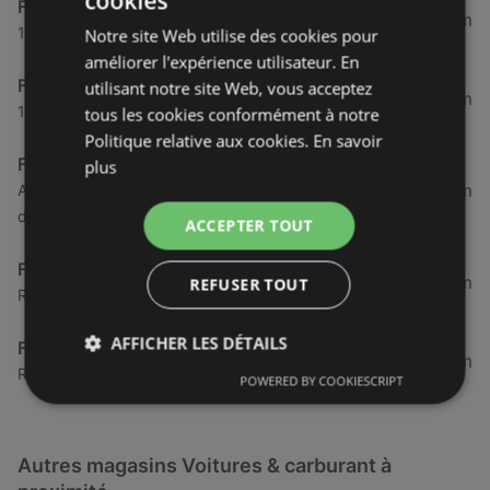
cookies
Feu Vert
89,99 km
19 rue du Poher, 29000 Quimper
Notre site Web utilise des cookies pour
améliorer l'expérience utilisateur. En
Feu Vert
utilisant notre site Web, vous acceptez
91,68 km
165 route de Benodet, 29000 Quimper
tous les cookies conformément à notre
Politique relative aux cookies.
En savoir
Feu Vert
plus
92,43 km
Allée des peupliers Bp 191, 29600 Saint-Martin-
des-Champs (Finistère)
ACCEPTER TOUT
Feu Vert
150,78 km
REFUSER TOUT
Route d Hennebont, 56602 Lanester
AFFICHER LES DÉTAILS
Feu Vert
174,49 km
Route Nationale 12, 22360 Langueux
POWERED BY COOKIESCRIPT
Autres magasins Voitures & carburant à