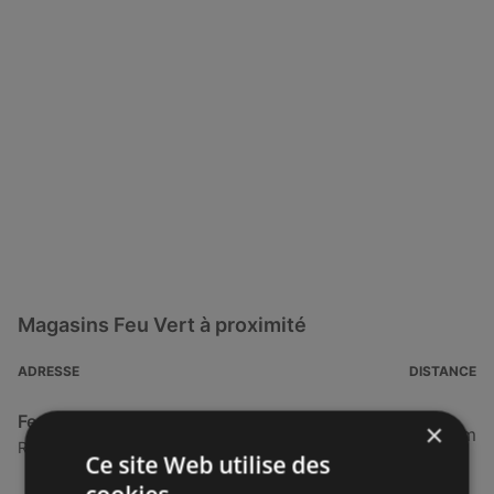
Magasins Feu Vert à proximité
ADRESSE
DISTANCE
Feu Vert
×
35,73 km
Rue du Pont de Bois, 29290 Saint-Renan
Ce site Web utilise des