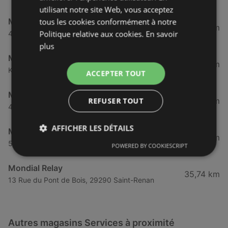
utilisant notre site Web, vous acceptez
Mondial Relay
tous les cookies conformément à notre
24,94 km
Politique relative aux cookies.
En savoir
45 Route de Melon, 29840 Porspoder
plus
Mondial Relay
32,92 km
Keruscat, 29830 Ploudalmézeau
ACCEPTER TOUT
Mondial Relay
33,57 km
REFUSER TOUT
4 Bis Rue Auguste Caroff, 29830 Ploudalmézeau
AFFICHER LES DÉTAILS
Mondial Relay
33,6 km
5 Rue de Brest, 29830 Ploudalmézeau
POWERED BY COOKIESCRIPT
Mondial Relay
35,74 km
13 Rue du Pont de Bois, 29290 Saint-Renan
Autres magasins Services à proximité