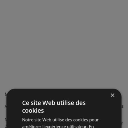
×
Magasins Mondial Relay à proximité
Ce site Web utilise des
ADRESSE
DISTANCE
cookies
Mondial Relay
Notre site Web utilise des cookies pour
24,76 km
améliorer l'expérience utilisateur. En
2 Rue de la Mairie, 29810 Lampaul-Plouarzel