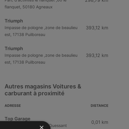
298,79 km
flanquet, 50180 Agneaux
Triumph
393,12 km
Impasse de pologne ,zone de beaulieu
est, 17138 Puilboreau
Triumph
393,12 km
Impasse de pologne ,zone de beaulieu
est, 17138 Puilboreau
Autres magasins Voitures &
carburant à proximité
ADRESSE
DISTANCE
Top Garage
0,01 km
×
La Croix Rouge, 29242 Ouessant