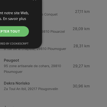
Dacia
27,11 km
ant notre site Web,
Route de Brest, 29217 Le Conquet
s.
En savoir plus
Station U
28,09 km
EPTER TOUT
Lieu-dit Menez Crenn, 29810 Plouarzel
Peugeot
RED BY COOKIESCRIPT
28,31 km
6 rue de la chapelle, 29810 Ploumoguer
Peugeot
29,27 km
95 zone artisanale de cohars, 29810
Ploumoguer
Dekra Norisko
30,96 km
Za Toul An Ibil, 29217 Plougonvelin