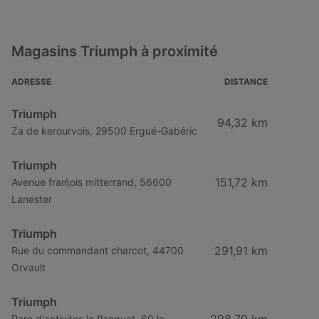
Magasins Triumph à proximité
ADRESSE
DISTANCE
Triumph
94,32 km
Za de kerourvois, 29500 Ergué-Gabéric
Triumph
151,72 km
Avenue fran\ois mitterrand, 56600
Lanester
Triumph
291,91 km
Rue du commandant charcot, 44700
Orvault
Triumph
Parc d'activites le flanquet ,60 le