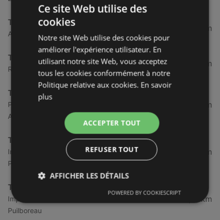
Ce site Web utilise des
cookies
Triumph
151,72 km
Avenue fran\ois mitterrand, 56600 Lanester
Notre site Web utilise des cookies pour
améliorer l'expérience utilisateur. En
Triumph
utilisant notre site Web, vous acceptez
291,91 km
Rue du commandant charcot, 44700 Orvault
tous les cookies conformément à notre
Politique relative aux cookies.
En savoir
Triumph
plus
298,79 km
Parc d'activites le flanquet ,60 le flanquet, 50180
Agneaux
ACCEPTER TOUT
Triumph
REFUSER TOUT
393,12 km
Impasse de pologne ,zone de beaulieu est, 17138
Puilboreau
AFFICHER LES DÉTAILS
Triumph
POWERED BY COOKIESCRIPT
393,12 km
Impasse de pologne ,zone de beaulieu est, 17138
Puilboreau