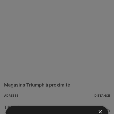
Magasins Triumph à proximité
ADRESSE
DISTANCE
Triumph
×
94,32 km
Za de kerourvois, 29500 Ergué-Gabéric