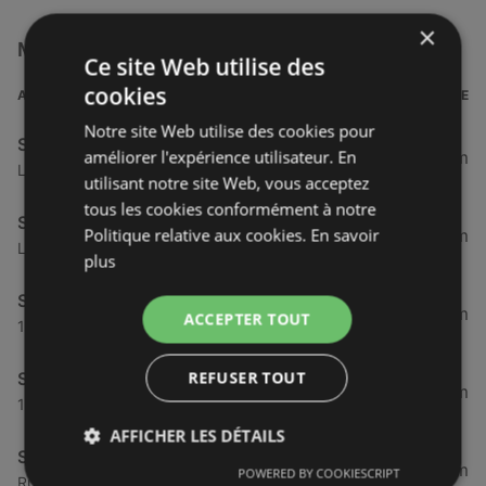
×
Magasins Super U à proximité
Ce site Web utilise des
cookies
ADRESSE
DISTANCE
Notre site Web utilise des cookies pour
Super U
améliorer l'expérience utilisateur. En
28,04 km
Lieu Dit Menez Crenn, 29810 Plouarzel
utilisant notre site Web, vous acceptez
tous les cookies conformément à notre
Super U Plouarzel
Politique relative aux cookies.
En savoir
28,04 km
Lieu Dit Menez Crenn, 29810 Plouarzel
plus
Super U
44,67 km
ACCEPTER TOUT
17 Rue Cuirasse Bretagne, 29200 Brest
REFUSER TOUT
Super U Brest Keredern
44,67 km
17 Rue Cuirasse Bretagne, 29200 Brest
AFFICHER LES DÉTAILS
Super U
45,99 km
POWERED BY COOKIESCRIPT
Rue Paul Masson, 97, 29200 Brest