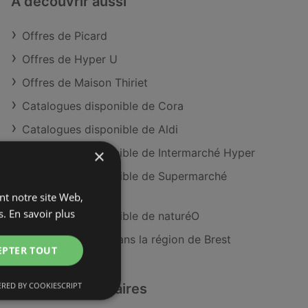
À découvrir aussi
Offres de Picard
Offres de Hyper U
Offres de Maison Thiriet
Catalogues disponible de Cora
Catalogues disponible de Aldi
×
Catalogues disponible de Intermarché Hyper
Catalogues disponible de Supermarché
MATCH
ant notre site Web,
s.
En savoir plus
Catalogues disponible de naturéO
Magasins Picard dans la région de Brest
EPTER TOUT
RED BY COOKIESCRIPT
Détaillants similaires