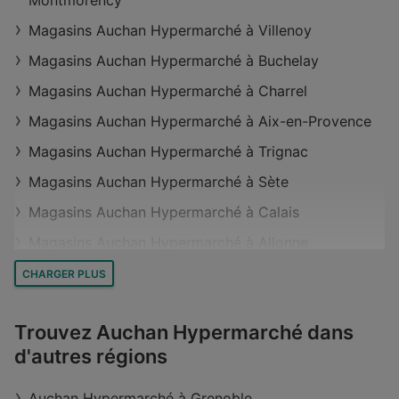
Montmorency
Magasins Auchan Hypermarché à Villenoy
Magasins Auchan Hypermarché à Buchelay
Magasins Auchan Hypermarché à Charrel
Magasins Auchan Hypermarché à Aix-en-Provence
Magasins Auchan Hypermarché à Trignac
Magasins Auchan Hypermarché à Sète
Magasins Auchan Hypermarché à Calais
Magasins Auchan Hypermarché à Allonne
Magasins Auchan Hypermarché à Dainville
CHARGER PLUS
Magasins Auchan Hypermarché à Laxou
Trouvez Auchan Hypermarché dans
Magasins Auchan Hypermarché à Woippy
d'autres régions
Magasins Auchan Hypermarché à Savonnières-
devant-Bar
Auchan Hypermarché à Grenoble