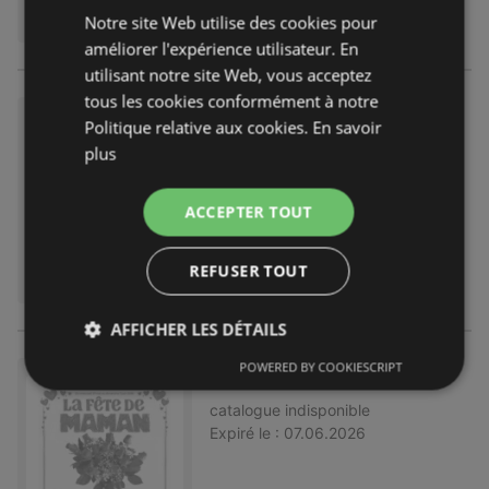
Notre site Web utilise des cookies pour
améliorer l'expérience utilisateur. En
utilisant notre site Web, vous acceptez
tous les cookies conformément à notre
Venez faire votre marché dans
Politique relative aux cookies.
En savoir
votre HYPER
plus
catalogue
indisponible
Expiré le :
14.06.2026
ACCEPTER TOUT
REFUSER TOUT
AFFICHER LES DÉTAILS
POWERED BY COOKIESCRIPT
Promos XXL halles hypers
catalogue
indisponible
Expiré le :
07.06.2026