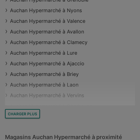
Magasins Auchan Hypermarché à Pont-et-Massène
Auchan Hypermarché à Nyons
Magasins Auchan Hypermarché à Montliot-et-
Auchan Hypermarché à Valence
Courcelles
Auchan Hypermarché à Avallon
Magasins Auchan Hypermarché à Maquens
Auchan Hypermarché à Clamecy
Magasins Auchan Hypermarché à Arles
Auchan Hypermarché à Lure
Magasins Auchan Hypermarché à Louvroil
Auchan Hypermarché à Ajaccio
Magasins Auchan Hypermarché à Guilherand-
Granges
Auchan Hypermarché à Briey
Auchan Hypermarché à Laon
Auchan Hypermarché à Vervins
Auchan Hypermarché à Cherbourg
CHARGER PLUS
Auchan Hypermarché à Le Havre
Auchan Hypermarché à Blaye
Magasins Auchan Hypermarché à proximité
Auchan Hypermarché à Toulouse