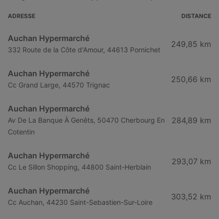
Auchan Hypermarché à Apt
ADRESSE
DISTANCE
Auchan Hypermarché à Toulon
Auchan Hypermarché
249,85 km
Auchan Hypermarché à Argenteuil
332 Route de la Côte d'Amour, 44613 Pornichet
Auchan Hypermarché à Boulogne-Billancourt
Auchan Hypermarché
250,66 km
Auchan Hypermarché à Melun
Cc Grand Large, 44570 Trignac
Auchan Hypermarché à Rambouillet
Auchan Hypermarché
284,89 km
Av De La Banque À Genêts, 50470 Cherbourg En
Cotentin
Auchan Hypermarché
293,07 km
Cc Le Sillon Shopping, 44800 Saint-Herblain
Auchan Hypermarché
303,52 km
Cc Auchan, 44230 Saint-Sebastien-Sur-Loire