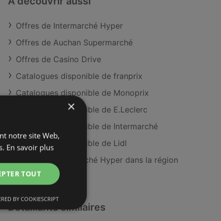
À découvrir aussi
Offres de Intermarché Hyper
Offres de Auchan Supermarché
Offres de Casino Drive
Catalogues disponible de franprix
Catalogues disponible de Monoprix
×
Catalogues disponible de E.Leclerc
Catalogues disponible de Intermarché
ant notre site Web,
Catalogues disponible de Lidl
s.
En savoir plus
Magasins Intermarché Hyper dans la région
de Châteaulin
EPTER TOUT
RED BY COOKIESCRIPT
Détaillants similaires