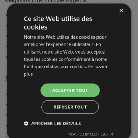
Magasins Intermarché Hyper à :
×
Intermarché Hyper à Montargis
Ce site Web utilise des
cookies
Intermarché Hyper à Saint-Quentin
Intermarché Hyper à Cognac
Notre site Web utilise des cookies pour
améliorer l'expérience utilisateur. En
Intermarché Hyper à Ussel
utilisant notre site Web, vous acceptez
Intermarché Hyper à Alès
tous les cookies conformément à notre
Politique relative aux cookies.
En savoir
plus
À découvrir aussi
ACCEPTER TOUT
Offres de Intermarché Hyper
Offres de naturéO
REFUSER TOUT
Offres de Colruyt
AFFICHER LES DÉTAILS
Catalogues disponible de Netto
POWERED BY COOKIESCRIPT
Catalogues disponible de Metro