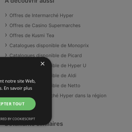
À découvrir aussi
Offres de Intermarché Hyper
Offres de Casino Supermarches
Offres de Kusmi Tea
Catalogues disponible de Monoprix
Catalogues disponible de Picard
×
Catalogues disponible de Hyper U
Catalogues disponible de Aldi
ant notre site Web,
Catalogues disponible de Netto
s.
En savoir plus
Magasins Intermarché Hyper dans la région
de Châteaulin
EPTER TOUT
RED BY COOKIESCRIPT
Détaillants similaires