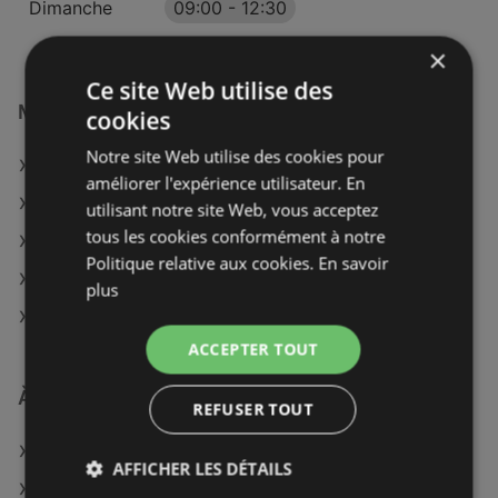
Dimanche
09:00
-
12:30
×
Ce site Web utilise des
Magasins Auchan Hypermarché à :
cookies
Notre site Web utilise des cookies pour
Auchan Hypermarché à Avallon
améliorer l'expérience utilisateur. En
Auchan Hypermarché à Mâcon
utilisant notre site Web, vous acceptez
tous les cookies conformément à notre
Auchan Hypermarché à Strasbourg
Politique relative aux cookies.
En savoir
Auchan Hypermarché à Vervins
plus
Auchan Hypermarché à Le Mans
ACCEPTER TOUT
À découvrir aussi
REFUSER TOUT
Offres de Auchan Hypermarché
AFFICHER LES DÉTAILS
Offres de U Express