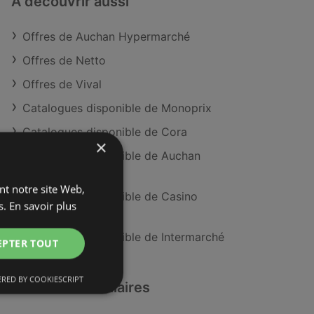
À découvrir aussi
Offres de Auchan Hypermarché
Offres de Netto
Offres de Vival
Catalogues disponible de Monoprix
Catalogues disponible de Cora
×
Catalogues disponible de Auchan
Hypermarché
ant notre site Web,
Catalogues disponible de Casino
s.
En savoir plus
Supermarches
Catalogues disponible de Intermarché
EPTER TOUT
RED BY COOKIESCRIPT
Détaillants similaires