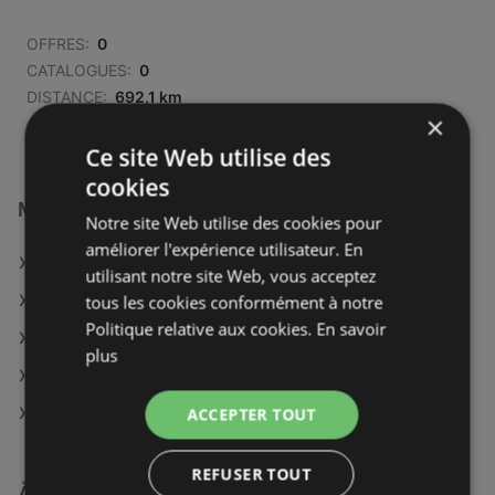
OFFRES:
0
CATALOGUES:
0
DISTANCE:
692,1 km
×
Ce site Web utilise des
cookies
Magasins Carrefour Contact à :
Notre site Web utilise des cookies pour
améliorer l'expérience utilisateur. En
Carrefour Contact à Sens
utilisant notre site Web, vous acceptez
Carrefour Contact à Boulogne-sur-Mer
tous les cookies conformément à notre
Politique relative aux cookies.
En savoir
Carrefour Contact à Dunkerque
plus
Carrefour Contact à Lille
Carrefour Contact à Foix
ACCEPTER TOUT
REFUSER TOUT
À découvrir aussi